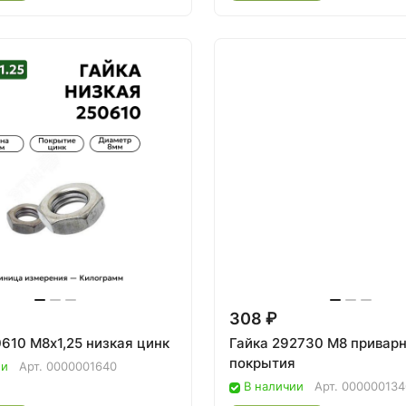
308 ₽
0610 М8х1,25 низкая цинк
Гайка 292730 М8 приварн
покрытия
ии
Арт.
0000001640
В наличии
Арт.
000000134