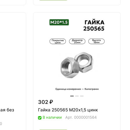
302 ₽
ая без
Гайка 250565 М20х1,5 цинк
В наличии
Арт.
0000001564
0