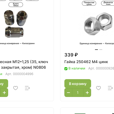
339 ₽
есная М12*1,25 (35, ключ
Гайка 250462 М4 цинк
, закрытая, хром) N0806
В наличии
Арт.
00000092
ии
Арт.
0000004996
ну
В корзину