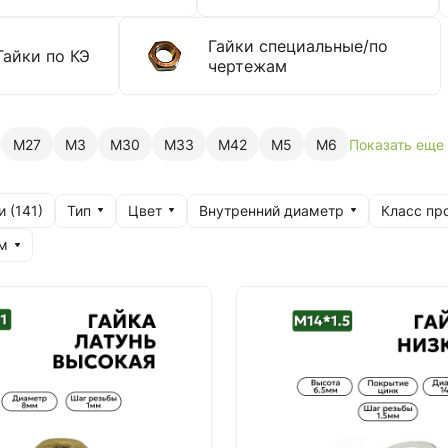
Гайки специальные/по
Гайки по КЭ
чертежам
М27
М3
М30
М33
М42
М5
М6
Показать еще
Тип
Цвет
Внутренний диаметр
Класс пр
и (
141
)
м