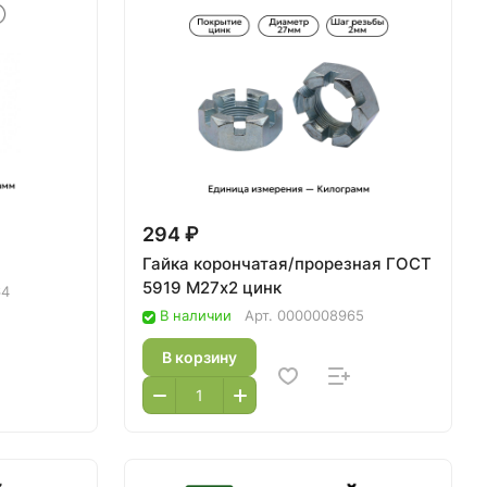
294 ₽
Гайка корончатая/прорезная ГОСТ
5919 М27х2 цинк
64
В наличии
Арт.
0000008965
В корзину