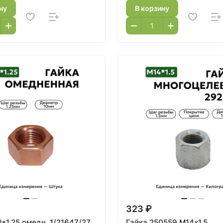
ну
В корзину
323 ₽
*1,25 омедн. 1/21647/27
Гайка 250559 М14х1,5