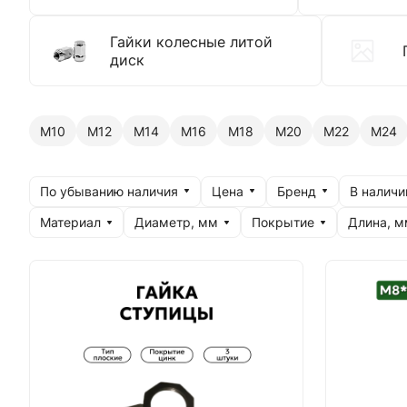
Гайки колесные литой
диск
М10
М12
М14
М16
М18
М20
М22
М24
По убыванию наличия
Цена
Бренд
В наличи
Материал
Диаметр, мм
Покрытие
Длина, м