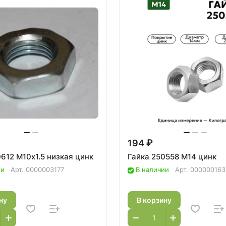
194 ₽
612 М10х1.5 низкая цинк
Гайка 250558 М14 цинк
ии
Арт.
0000003177
В наличии
Арт.
000000163
ну
В корзину