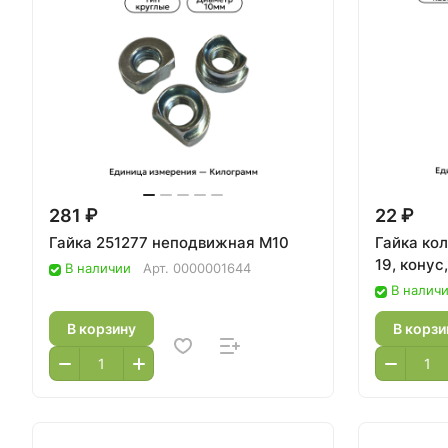
281 ₽
22 ₽
Гайка 251277 неподвижная М10
Гайка кол
19, конус
В наличии
Арт.
0000001644
В налич
В корзину
В корзи