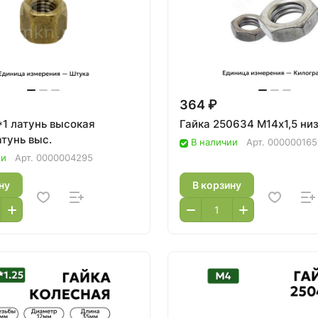
364 ₽
*1 латунь высокая
Гайка 250634 М14х1,5 ни
тунь выс.
В наличии
Арт.
000000165
ии
Арт.
0000004295
ну
В корзину