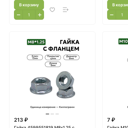
В корзину
В корзи
213 ₽
7 ₽
Гайка 4599551819 М8х1.25 с
Гайка М10