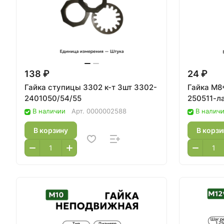
138 ₽
24 ₽
Гайка ступицы 3302 к-т 3шт 3302-
Гайка М8
2401050/54/55
250511-ла
В наличии
Арт.
0000002588
В налич
В корзину
В корзи